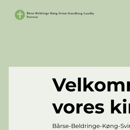
Velkom
vores ki
Bårse-Beldringe-Køng-S