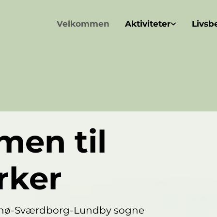
Velkommen
Aktiviteter
Livsb
men til
rker
vinø-Sværdborg-Lundby sogne