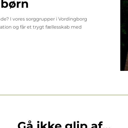
 børn
ende? I vores sorggrupper i Vordingborg
ion og får et trygt fællesskab med
Gå ikke glip af...