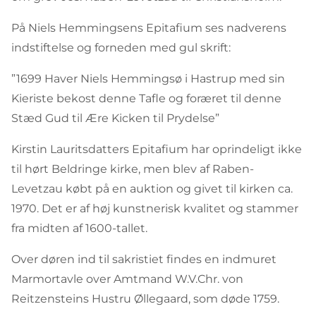
På Niels Hemmingsens Epitafium ses nadverens
indstiftelse og forneden med gul skrift:
”1699 Haver Niels Hemmingsø i Hastrup med sin
Kieriste bekost denne Tafle og foræret til denne
Stæd Gud til Ære Kicken til Prydelse”
Kirstin Lauritsdatters Epitafium har oprindeligt ikke
til hørt Beldringe kirke, men blev af Raben-
Levetzau købt på en auktion og givet til kirken ca.
1970. Det er af høj kunstnerisk kvalitet og stammer
fra midten af 1600-tallet.
Over døren ind til sakristiet findes en indmuret
Marmortavle over Amtmand W.V.Chr. von
Reitzensteins Hustru Øllegaard, som døde 1759.