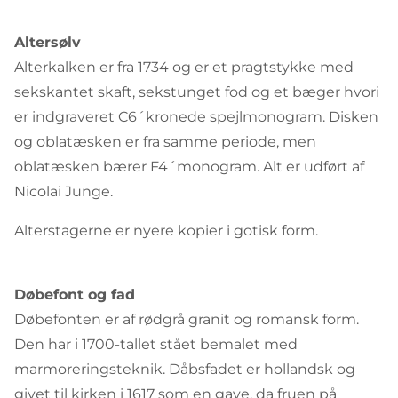
Altersølv
Alterkalken er fra 1734 og er et pragtstykke med
sekskantet skaft, sekstunget fod og et bæger hvori
er indgraveret C6´kronede spejlmonogram. Disken
og oblatæsken er fra samme periode, men
oblatæsken bærer F4´monogram. Alt er udført af
Nicolai Junge.
Alterstagerne er nyere kopier i gotisk form.
Døbefont og fad
Døbefonten er af rødgrå granit og romansk form.
Den har i 1700-tallet stået bemalet med
marmoreringsteknik. Dåbsfadet er hollandsk og
givet til kirken i 1617 som en gave, da fruen på