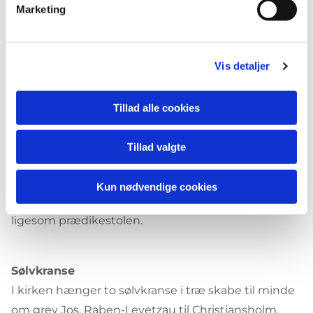
Marketing
Hovedgårdens ejer og deres hustruer i
begyndelsen af 2600-tallet. Stolen står nu i renset
eg men har været bemalet. Er istandsat i 1978 og
Vis detaljer
lydhimmelen istandsat 1995.
Tillad alle cookies
Stoleværket
Stoleværket er fra 1897 og dermed fra den store
Tillad valgte
restaureringstid, men har gamle rester, der er
genbrug fra tidligere stolesæder fra 1600-tallets
Kun nødvendige cookies
begyndelse og stammer fra Schrøder-værkstedet –
ligesom prædikestolen.
Sølvkranse
I kirken hænger to sølvkranse i træ skabe til minde
om grev Jos. Raben-Levetzau til Christiansholm.