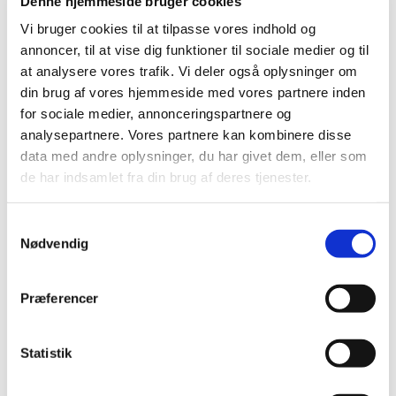
Denne hjemmeside bruger cookies
indvielseskors, der som blomst genfindes i
korhvælvingens loft, er udført i ægte guldtråd, for at
Vi bruger cookies til at tilpasse vores indhold og
annoncer, til at vise dig funktioner til sociale medier og til
spille sammen med stråleglansen i maleriet.
at analysere vores trafik. Vi deler også oplysninger om
din brug af vores hjemmeside med vores partnere inden
for sociale medier, annonceringspartnere og
Prædikestol
analysepartnere. Vores partnere kan kombinere disse
Prædikestolen er i højrenæssancestil fra 1605 og er
data med andre oplysninger, du har givet dem, eller som
udarbejdet på det Schrøderske Værksted, det
de har indsamlet fra din brug af deres tjenester.
billedsnedkerværksted i Næstved, som har
udarbejdet mange pragtfulde altertavler, især her
Samtykkevalg
på Østsjælland. Hermerne forestiller tro, kærlighed
Nødvendig
og fromhed. I storfeltarkadernes nicher står
evangelistfigurer: Matthæus med englen, Markus
Præferencer
med løven, Lukas med tyren og Johannes med
ørnen. På de nedre smalfyldinger er påsat
Statistik
våbenskjolde Grubbe, Bech, Marsvin og
Gyldenstjerne, der henviser til Beldringe