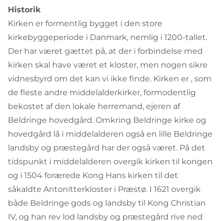
Historik
Kirken er formentlig bygget i den store
kirkebyggeperiode i Danmark, nemlig i 1200-tallet.
Der har været gættet på, at der i forbindelse med
kirken skal have været et kloster, men nogen sikre
vidnesbyrd om det kan vi ikke finde. Kirken er , som
de fleste andre middelalderkirker, formodentlig
bekostet af den lokale herremand, ejeren af
Beldringe hovedgård. Omkring Beldringe kirke og
hovedgård lå i middelalderen også en lille Beldringe
landsby og præstegård har der også været. På det
tidspunkt i middelalderen overgik kirken til kongen
og i 1504 forærede Kong Hans kirken til det
såkaldte Antonitterkloster i Præstø. I 1621 overgik
både Beldringe gods og landsby til Kong Christian
IV, og han rev lod landsby og præstegård rive ned