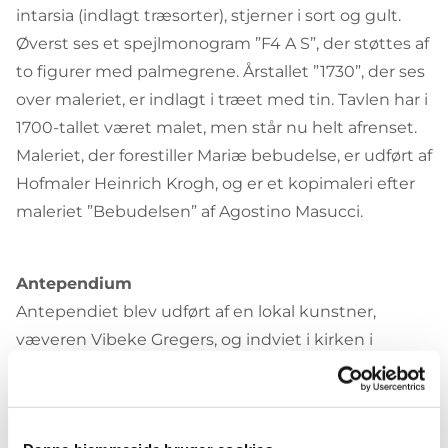
intarsia (indlagt træsorter), stjerner i sort og gult.
Øverst ses et spejlmonogram ”F4 A S”, der støttes af
to figurer med palmegrene. Årstallet ”1730”, der ses
over maleriet, er indlagt i træet med tin. Tavlen har i
1700-tallet været malet, men står nu helt afrenset.
Maleriet, der forestiller Mariæ bebudelse, er udført af
Hofmaler Heinrich Krogh, og er et kopimaleri efter
maleriet ”Bebudelsen” af Agostino Masucci.
Antependium
Antependiet blev udført af en lokal kunstner,
væveren Vibeke Gregers, og indviet i kirken i
august 1995. Hendes tanker med antependiet var,
at det i abstrakt form forestiller et træ, der vokser
op, bærer og understøtter altertavlen. Det gyldne