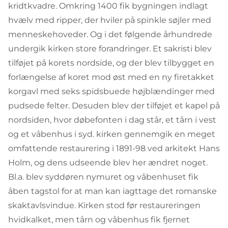
kridtkvadre. Omkring 1400 fik bygningen indlagt
hvælv med ripper, der hviler på spinkle søjler med
menneskehoveder. Og i det følgende århundrede
undergik kirken store forandringer. Et sakristi blev
tilføjet på korets nordside, og der blev tilbygget en
forlængelse af koret mod øst med en ny firetakket
korgavl med seks spidsbuede højblændinger med
pudsede felter. Desuden blev der tilføjet et kapel på
nordsiden, hvor døbefonten i dag står, et tårn i vest
og et våbenhus i syd. kirken gennemgik en meget
omfattende restaurering i 1891-98 ved arkitekt Hans
Holm, og dens udseende blev her ændret noget.
Bl.a. blev syddøren nymuret og våbenhuset fik
åben tagstol for at man kan iagttage det romanske
skaktavlsvindue. Kirken stod før restaureringen
hvidkalket, men tårn og våbenhus fik fjernet