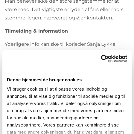
Man behøver ikke den store sangstemme for at
være med. Det vigtigste er lyden af fars eller mors
stemme, legen, nærværet og øjenkontakten.
Tilmelding & information
Yderligere info kan ske til korleder Sanja Lykke
Albrekt på mail: sanja.albrekt@gmail.com eller på
telefon 55 25 16 51 (ring/sms).
Den
1. maj
er der mulighed for at invitere familie og
Denne hjemmeside bruger cookies
venner til at komme og se,
Vi bruger cookies til at tilpasse vores indhold og
hvad vi har lavet. Det er
kl. 16:30
denne dag.
annoncer, til at vise dig funktioner til sociale medier og til
at analysere vores trafik. Vi deler også oplysninger om
din brug af vores hjemmeside med vores partnere inden
Tilmelding sker her
for sociale medier, annonceringspartnere og
analysepartnere. Vores partnere kan kombinere disse
data med andre oplysninger, du har givet dem, eller som