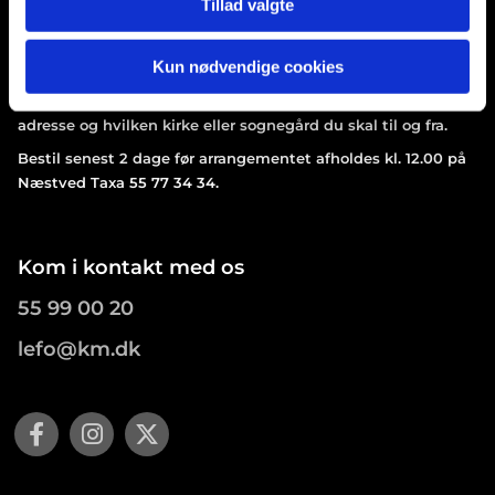
Tillad valgte
Kirkebil
Kirkebilen kan bestilles til alle gudstjenester og aktiviteter
Kun nødvendige cookies
annonceret i kirkebladet.
Ved bestilling oplys at det er kørsel på konto 2910, din
adresse og hvilken kirke eller sognegård du skal til og fra.
Bestil senest 2 dage før arrangementet afholdes kl. 12.00 på
Næstved Taxa 55 77 34 34.
Kom i kontakt med os
55 99 00 20
lefo@km.dk