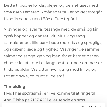
Dette tilbud er for dagplejen og børnehuset med
små børn i alderen 6 måneder til 3 år og det foregår
i Konfirmandstuen i Bårse Præstegård.
Vi synger og laver fagtesange med de små, og får
også hoppet og danset lidt. Musik og sang
stimulerer det lille barn både motorisk og sprogligt,
og skaber glæde og tryghed. Vi synger de samme
salmer og sange igen og igen, for at barnet har en
chance for at lære i et langsomt tempo, som passer
til deres alder. Vi slutter hver gang med fri leg og
lidt at drikke, og frugt til de små.
Tilmelding
Hvis I har spørgsmål, er I velkomne til at ringe til
Ann Elisha på 21 17 42 11 eller sende en sms.
Tilmelding foregår også til Ann Elisha på sms til