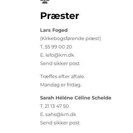
Præster
Lars Foged
(Kirkebogsførende præst)
T.
55 99 00 20
E. lefo@km.dk
Send sikker post
Træffes efter aftale.
Mandag er fridag.
Sarah Héléne Céline Schelde
T. 21 13 47 50
E. sahs@km.dk
Send sikker post