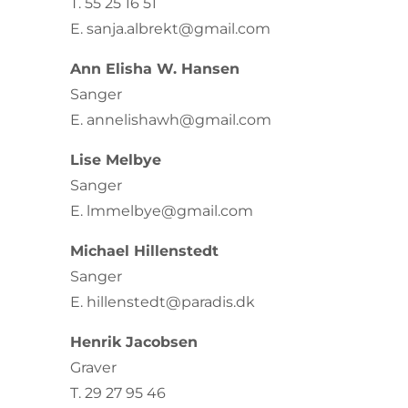
T. 55 25 16 51
E. sanja.albrekt@gmail.com
Ann Elisha W. Hansen
Sanger
E. annelishawh@gmail.com
Lise Melbye
Sanger
E. lmmelbye@gmail.com
Michael Hillenstedt
Sanger
E. hillenstedt@paradis.dk
Henrik Jacobsen
Graver
T. 29 27 95 46