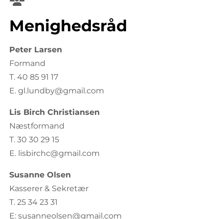
Menighedsråd
Peter Larsen
Formand
T. 40 85 91 17
E. gl.lundby@gmail.com
Lis Birch Christiansen
Næstformand
T. 30 30 29 15
E. lisbirchc@gmail.com
Susanne Olsen
Kasserer & Sekretær
T. 25 34 23 31
E: susanneolsen@gmail.com