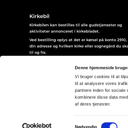
Kirkebil
Kirkebilen kan bestilles til alle gudstjenester og
aktiviteter annonceret i kirkebladet.
Ved bestilling oplys at det er kørsel på konto 2910,
din adresse og hvilken kirke eller sognegård du sk
til og fra.
Bestil senest 2 dage før arrangementet afholdes kl
12.00 på Næstved Taxa 55 77 34 34.
Denne hjemmeside bruger
Vi bruger cookies til at til
til at analysere vores tra
partnere inden for sociale
kombinere disse data med a
af deres tjenester.
Samtykkevalg
Nødvendig