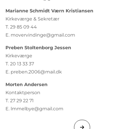
Marianne Schmidt Værn Kristiansen
Kirkeværge & Sekretær
T. 29 85 09 44
E. movervindinge@gmail.com
Preben Stoltenborg Jessen
Kirkeværge
T. 20 13 33 37
E. preben.2006@mail.dk
Morten Andersen
Kontaktperson
T. 27 29 22 71
E. lmmelbye@gmail.com