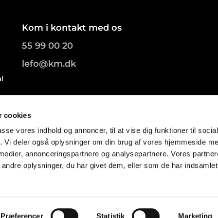
Kom i kontakt med os
55 99 00 20
lefo@km.dk
al
.
 cookies
passe vores indhold og annoncer, til at vise dig funktioner til soci
fik. Vi deler også oplysninger om din brug af vores hjemmeside m
 medier, annonceringspartnere og analysepartnere. Vores partne
ndre oplysninger, du har givet dem, eller som de har indsamlet 
Privatlivspolitik
Log på ChurchDesk
Præferencer
Statistik
Marketing