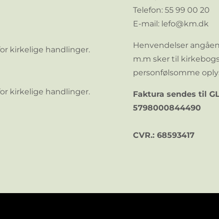
Telefon:
55 99 00 20
E-mail: lefo@km.dk
Henvendelser angående
 kirkelige handlinger.
m.m sker til kirkebog
personfølsomme oplys
r kirkelige handlinger.
Faktura sendes til 
5798000844490
CVR.: 68593417