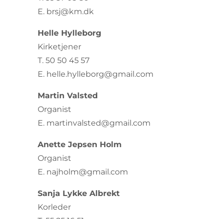
E. brsj@km.dk
Helle Hylleborg
Kirketjener
T. 50 50 45 57
E. helle.hylleborg@gmail.com
Martin Valsted
Organist
E. martinvalsted@gmail.com
Anette Jepsen Holm
Organist
E. najholm@gmail.com
Sanja Lykke Albrekt
Korleder