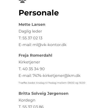
Personale
Mette Larsen
Daglig leder
T: 55 37 02 13
E-mail: ml@vk-kontor.dk
Freja Romerdahl
Kirketjener
T. 40 35 34 90
E-mail: 7474-kirketjener@km.dk
Træffes bedst tirsdag til fredag mellem 08:00 og 16:00
Britta Solveig Jørgensen
Kordegn
T. 55 37 03 86