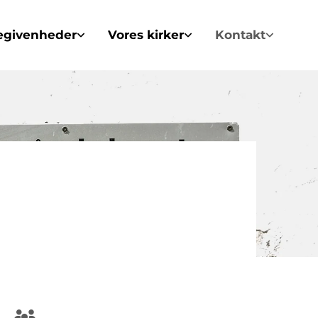
egivenheder
Vores kirker
Kontakt
!