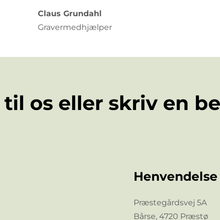
Claus Grundahl
Gravermedhjælper
til os eller skriv en 
Henvendelse
Præstegårdsvej 5A
Bårse, 4720 Præstø