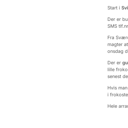
Start i
Svi
Der er bus
SMS tlf.n
Fra Sværd
magter at
onsdag de
Der er
gu
lille frok
senest de
Hvis man 
i frokost
Hele arra