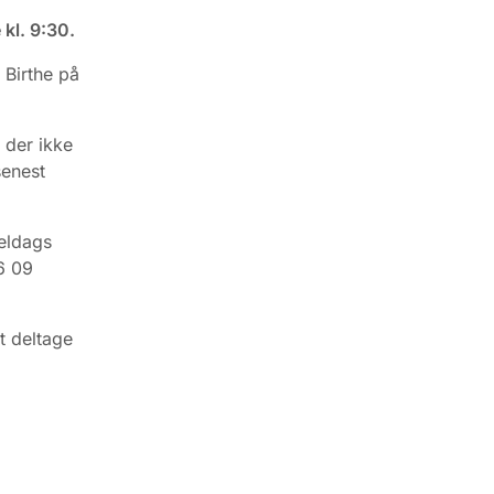
kl. 9:30.
l Birthe på
 der ikke
senest
eldags
96 09
t deltage