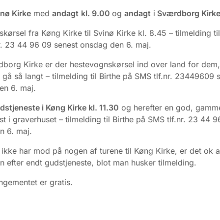
nø Kirke
med
andagt
kl. 9.00
og
andagt
i
Sværdborg Kirke 
kørsel fra Køng Kirke til Svinø Kirke kl. 8.45 – tilmelding ti
r. 23 44 96 09 senest onsdag den 6. maj.
borg Kirke er der hestevognskørsel ind over land for dem,
 gå så langt – tilmelding til Birthe på SMS tlf.nr. 23449609 
n 6. maj.
dstjeneste i Køng Kirke kl. 11.30
og herefter en god, gamm
ost i graverhuset – tilmelding til Birthe på SMS tlf.nr. 23 44 
n 6. maj.
ikke har mod på nogen af turene til Køng Kirke, er det ok a
en efter endt gudstjeneste, blot man husker tilmelding.
ngementet er gratis.