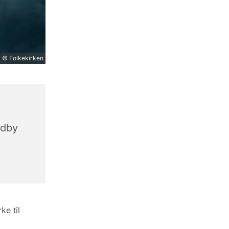
© Folkekirken
ndby
ke til