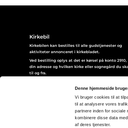
Kirkebil
Kirkebilen kan bestilles til alle gudstjenester og
aktiviteter annonceret i kirkebladet.
Ved bestilling oplys at det er kørsel på konto 2910,
din adresse og hvilken kirke eller sognegård du sk
til og fra.
Bestil senest 2 dage før arrangementet afholdes kl
12.00 på Næstved Taxa 55 77 34 34.
Denne hjemmeside bruger
Vi bruger cookies til at til
til at analysere vores tra
partnere inden for sociale
kombinere disse data med a
af deres tjenester.