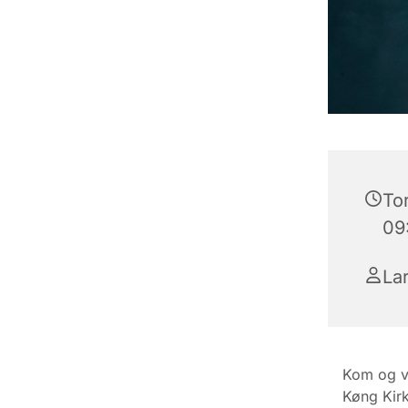
Tor
09
La
Kom og væ
Køng Kirk