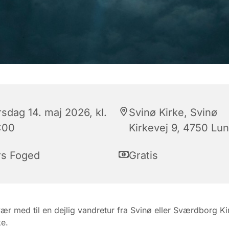
sdag 14. maj 2026, kl.
Svinø Kirke, Svinø
:00
Kirkevej 9, 4750 Lu
rs Foged
Gratis
r med til en dejlig vandretur fra Svinø eller Sværdborg Kir
e.