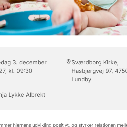
edag 3. december
Sværdborg Kirke,
7, kl. 09:30
Hasbjergvej 97, 475
Lundby
nja Lykke Albrekt
mmer hjernens udvikling positivt, og styrker relationen mel