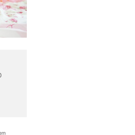
0
lem