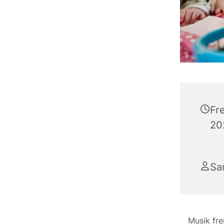
Fr
202
Sa
Musik fre