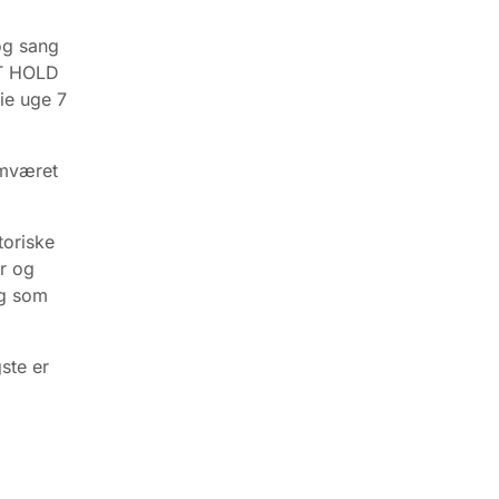
og sang
YT HOLD
rie uge 7
samværet
oriske
er og
ig som
ste er