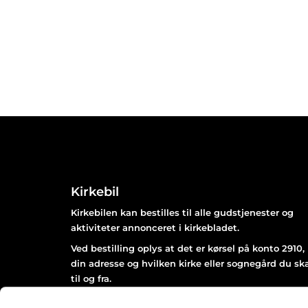
Kirkebil
Kirkebilen kan bestilles til alle gudstjenester og
aktiviteter annonceret i kirkebladet.
Ved bestilling oplys at det er kørsel på konto 2910,
din adresse og hvilken kirke eller sognegård du sk
til og fra.
Bestil senest 2 dage før arrangementet afholdes kl