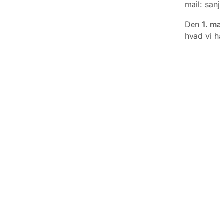
mail: san
Den
1. m
hvad vi h