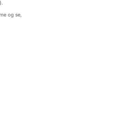
).
mme og se,