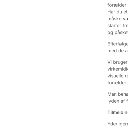
forælder 
Har du e
måske væ
starter fr
og påskef
Efterfølg
med de a
Vi bruge
virkemidl
visuelle 
forælder.
Man behøv
lyden af 
Tilmeldin
Yderliger