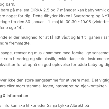
og barn.
t barn på mellem CIRKA 2.5 og 7 måneder kan babyrytmik 
re noget for dig. Dette tilbyder kirken i Sværdborg og N
edage fra den 30. januar – 1. maj kl. 09:30 - 10:05 (vinterfe
erie uge 14).
ende er der mulighed for at få lidt vådt og tørt til ganen i 
ndre fremmødte.
r sange, remser og musik sammen med forskellige sansemot
er som berøring og stimulastik, enkle dansetrin, instrument
rekvisitter for at opnå en god oplevelse for både baby og d
er ikke den store sangstemme for at være med. Det vigtig
fars eller mors stemme, legen, nærværet og øjenkontakten.
g & information
e info kan ske til korleder Sanja Lykke Albrekt på