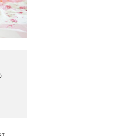
0
lem