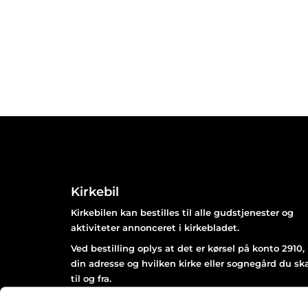
Kirkebil
Kirkebilen kan bestilles til alle gudstjenester og
aktiviteter annonceret i kirkebladet.
Ved bestilling oplys at det er kørsel på konto 2910,
din adresse og hvilken kirke eller sognegård du sk
til og fra.
Bestil senest 2 dage før arrangementet afholdes kl