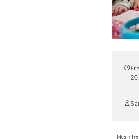
Fr
202
Sa
Musik fre