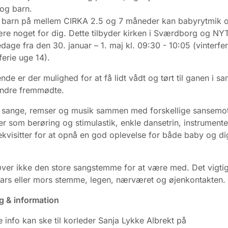
og barn.
t barn på mellem CIRKA 2.5 og 7 måneder kan babyrytmik 
re noget for dig. Dette tilbyder kirken i Sværdborg og N
edage fra den 30. januar – 1. maj kl. 09:30 - 10:05 (vinterfe
erie uge 14).
ende er der mulighed for at få lidt vådt og tørt til ganen i 
ndre fremmødte.
r sange, remser og musik sammen med forskellige sansemot
er som berøring og stimulastik, enkle dansetrin, instrument
rekvisitter for at opnå en god oplevelse for både baby og d
er ikke den store sangstemme for at være med. Det vigtig
fars eller mors stemme, legen, nærværet og øjenkontakten.
g & information
e info kan ske til korleder Sanja Lykke Albrekt på