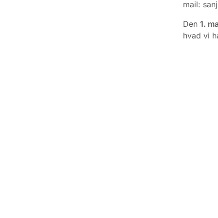
mail: san
Den
1. m
hvad vi h