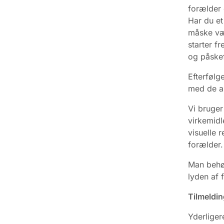
forælder 
Har du e
måske væ
starter fr
og påskef
Efterfølg
med de a
Vi bruge
virkemidl
visuelle 
forælder.
Man behøv
lyden af 
Tilmeldin
Yderliger