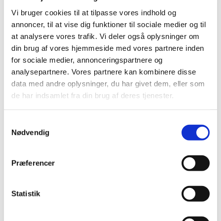
Yderligere info kan ske til korleder Sanja Lykke
Vi bruger cookies til at tilpasse vores indhold og
Albrekt på mail: sanja.albrekt@gmail.com eller på
annoncer, til at vise dig funktioner til sociale medier og til
telefon 55 25 16 51 (ring/sms).
at analysere vores trafik. Vi deler også oplysninger om
Den
1. maj
er der mulighed for at invitere familie
din brug af vores hjemmeside med vores partnere inden
og venner til at komme og se,
for sociale medier, annonceringspartnere og
hvad vi har lavet. Det er
kl. 16:30
denne dag.
analysepartnere. Vores partnere kan kombinere disse
data med andre oplysninger, du har givet dem, eller som
de har indsamlet fra din brug af deres tjenester.
Samtykkevalg
Nødvendig
Præferencer
Statistik