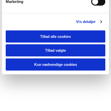
Marketing
Vis detaljer
Tillad alle cookies
Du vil måske også kunne
lide...
Tillad valgte
Kun nødvendige cookies