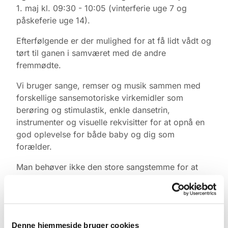
1. maj kl. 09:30 - 10:05 (vinterferie uge 7 og
påskeferie uge 14).
Efterfølgende er der mulighed for at få lidt vådt og
tørt til ganen i samværet med de andre
fremmødte.
Vi bruger sange, remser og musik sammen med
forskellige sansemotoriske virkemidler som
berøring og stimulastik, enkle dansetrin,
instrumenter og visuelle rekvisitter for at opnå en
god oplevelse for både baby og dig som
forælder.
Man behøver ikke den store sangstemme for at
være med. Det vigtigste er lyden af fars eller mors
stemme, legen, nærværet og øjenkontakten.
Tilmelding & information
Denne hjemmeside bruger cookies