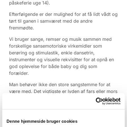
påskeferie uge 14).
Efterfølgende er der mulighed for at få lidt vådt og
tørt til ganen i samværet med de andre
fremmødte.
Vi bruger sange, remser og musik sammen med
forskellige sansemotoriske virkemidler som
berøring og stimulastik, enkle dansetrin,
instrumenter og visuelle rekvisitter for at opnå en
god oplevelse for både baby og dig som
forælder.
Man behøver ikke den store sangstemme for at
være med. Det vigtigste er lyden af fars eller mors
stemme, legen, nærværet og øjenkontakten.
Tilmelding & information
Yderligere info kan ske til korleder Sanja Lykke
Denne hjemmeside bruger cookies