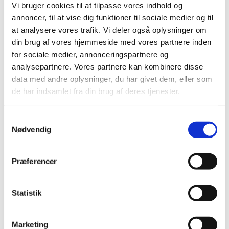
Albrekt på mail: sanja.albrekt@gmail.com eller på
Vi bruger cookies til at tilpasse vores indhold og
telefon 55 25 16 51 (ring/sms).
annoncer, til at vise dig funktioner til sociale medier og til
at analysere vores trafik. Vi deler også oplysninger om
Den
1. maj
er der mulighed for at invitere familie
din brug af vores hjemmeside med vores partnere inden
og venner til at komme og se,
for sociale medier, annonceringspartnere og
hvad vi har lavet. Det er
kl. 16:30
denne dag.
analysepartnere. Vores partnere kan kombinere disse
data med andre oplysninger, du har givet dem, eller som
de har indsamlet fra din brug af deres tjenester.
Samtykkevalg
Nødvendig
Præferencer
Statistik
Marketing