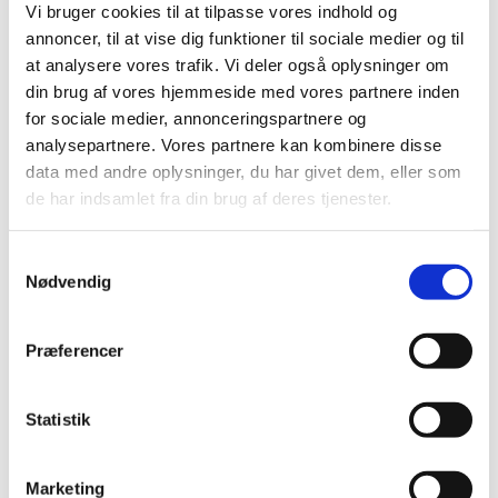
Albrekt på mail: sanja.albrekt@gmail.com eller på
Vi bruger cookies til at tilpasse vores indhold og
telefon 55 25 16 51 (ring/sms).
annoncer, til at vise dig funktioner til sociale medier og til
at analysere vores trafik. Vi deler også oplysninger om
Den
1. maj
er der mulighed for at invitere familie
din brug af vores hjemmeside med vores partnere inden
og venner til at komme og se,
for sociale medier, annonceringspartnere og
hvad vi har lavet. Det er
kl. 16:30
denne dag.
analysepartnere. Vores partnere kan kombinere disse
data med andre oplysninger, du har givet dem, eller som
de har indsamlet fra din brug af deres tjenester.
Samtykkevalg
Nødvendig
Præferencer
Statistik
Marketing