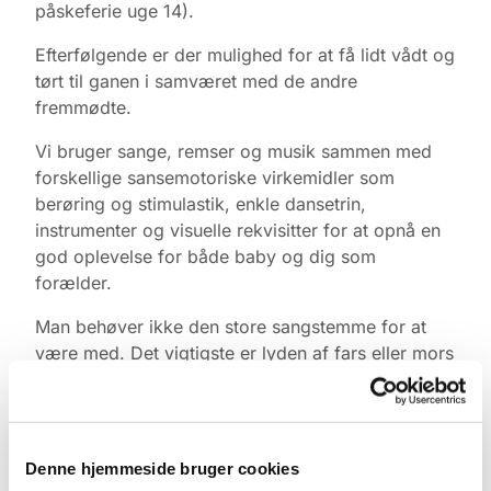
påskeferie uge 14).
Efterfølgende er der mulighed for at få lidt vådt og
tørt til ganen i samværet med de andre
fremmødte.
Vi bruger sange, remser og musik sammen med
forskellige sansemotoriske virkemidler som
berøring og stimulastik, enkle dansetrin,
instrumenter og visuelle rekvisitter for at opnå en
god oplevelse for både baby og dig som
forælder.
Man behøver ikke den store sangstemme for at
være med. Det vigtigste er lyden af fars eller mors
stemme, legen, nærværet og øjenkontakten.
Tilmelding & information
Yderligere info kan ske til korleder Sanja Lykke
Denne hjemmeside bruger cookies