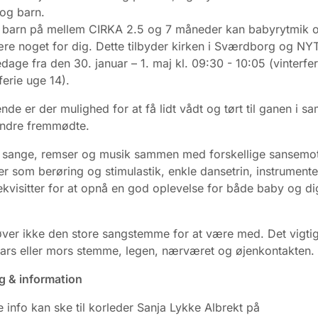
og barn.
t barn på mellem CIRKA 2.5 og 7 måneder kan babyrytmik 
re noget for dig. Dette tilbyder kirken i Sværdborg og N
edage fra den 30. januar – 1. maj kl. 09:30 - 10:05 (vinterfe
erie uge 14).
ende er der mulighed for at få lidt vådt og tørt til ganen i 
ndre fremmødte.
r sange, remser og musik sammen med forskellige sansemot
er som berøring og stimulastik, enkle dansetrin, instrument
rekvisitter for at opnå en god oplevelse for både baby og d
er ikke den store sangstemme for at være med. Det vigtig
fars eller mors stemme, legen, nærværet og øjenkontakten.
g & information
e info kan ske til korleder Sanja Lykke Albrekt på