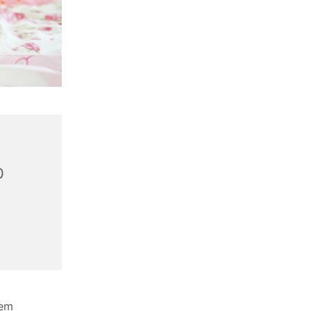
0
lem