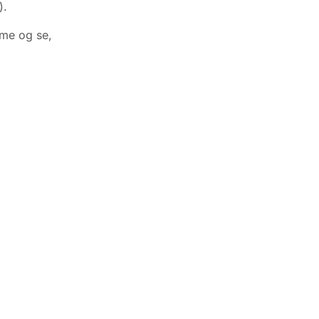
).
mme og se,