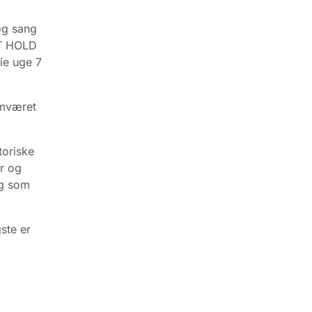
og sang
YT HOLD
rie uge 7
samværet
oriske
er og
ig som
ste er