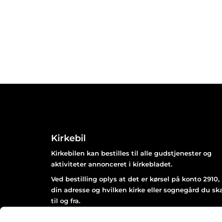
Kirkebil
Kirkebilen kan bestilles til alle gudstjenester og
aktiviteter annonceret i kirkebladet.
Ved bestilling oplys at det er kørsel på konto 2910,
din adresse og hvilken kirke eller sognegård du sk
til og fra.
Bestil senest 2 dage før arrangementet afholdes kl