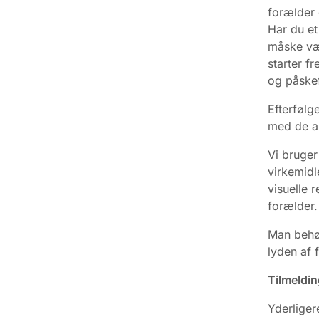
forælder 
Har du e
måske væ
starter fr
og påskef
Efterfølg
med de a
Vi bruge
virkemidl
visuelle 
forælder.
Man behøv
lyden af 
Tilmeldin
Yderliger