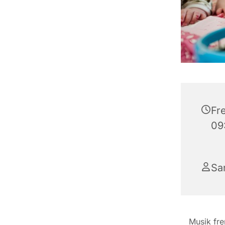
Fre
09
Sa
Musik fre