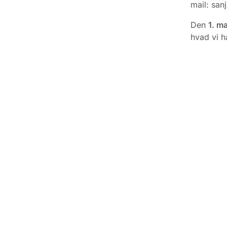
mail: san
Den
1. m
hvad vi h