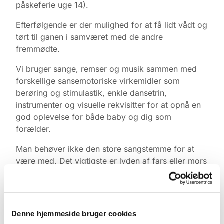
påskeferie uge 14).
Efterfølgende er der mulighed for at få lidt vådt og
tørt til ganen i samværet med de andre
fremmødte.
Vi bruger sange, remser og musik sammen med
forskellige sansemotoriske virkemidler som
berøring og stimulastik, enkle dansetrin,
instrumenter og visuelle rekvisitter for at opnå en
god oplevelse for både baby og dig som
forælder.
Man behøver ikke den store sangstemme for at
være med. Det vigtigste er lyden af fars eller mors
stemme, legen, nærværet og øjenkontakten.
Tilmelding & information
Yderligere info kan ske til korleder Sanja Lykke
Denne hjemmeside bruger cookies