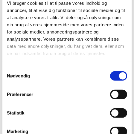
Albrekt på mail: sanja.albrekt@gmail.com eller på
Vi bruger cookies til at tilpasse vores indhold og
telefon 55 25 16 51 (ring/sms).
annoncer, til at vise dig funktioner til sociale medier og til
at analysere vores trafik. Vi deler også oplysninger om
Den
1. maj
er der mulighed for at invitere familie
din brug af vores hjemmeside med vores partnere inden
og venner til at komme og se,
for sociale medier, annonceringspartnere og
hvad vi har lavet. Det er
kl. 16:30
denne dag.
analysepartnere. Vores partnere kan kombinere disse
data med andre oplysninger, du har givet dem, eller som
de har indsamlet fra din brug af deres tjenester.
Samtykkevalg
Nødvendig
Præferencer
Statistik
Marketing