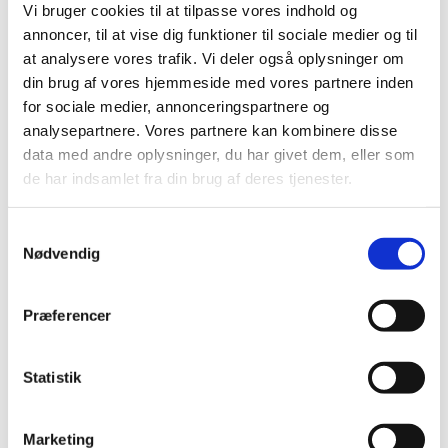
Albrekt på mail: sanja.albrekt@gmail.com eller på
Vi bruger cookies til at tilpasse vores indhold og
telefon 55 25 16 51 (ring/sms).
annoncer, til at vise dig funktioner til sociale medier og til
at analysere vores trafik. Vi deler også oplysninger om
Den
1. maj
er der mulighed for at invitere familie
din brug af vores hjemmeside med vores partnere inden
og venner til at komme og se,
for sociale medier, annonceringspartnere og
hvad vi har lavet. Det er
kl. 16:30
denne dag.
analysepartnere. Vores partnere kan kombinere disse
data med andre oplysninger, du har givet dem, eller som
de har indsamlet fra din brug af deres tjenester.
Samtykkevalg
Nødvendig
Præferencer
Statistik
Marketing