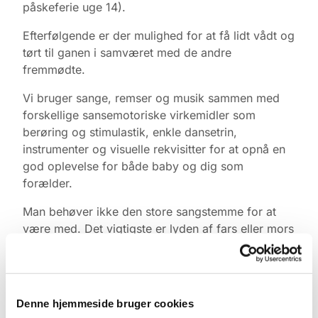
påskeferie uge 14).
Efterfølgende er der mulighed for at få lidt vådt og
tørt til ganen i samværet med de andre
fremmødte.
Vi bruger sange, remser og musik sammen med
forskellige sansemotoriske virkemidler som
berøring og stimulastik, enkle dansetrin,
instrumenter og visuelle rekvisitter for at opnå en
god oplevelse for både baby og dig som
forælder.
Man behøver ikke den store sangstemme for at
være med. Det vigtigste er lyden af fars eller mors
stemme, legen, nærværet og øjenkontakten.
Tilmelding & information
Yderligere info kan ske til korleder Sanja Lykke
Denne hjemmeside bruger cookies