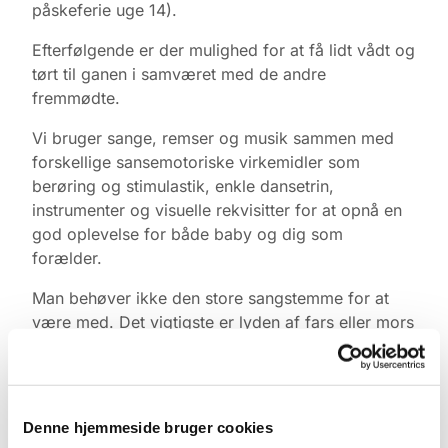
påskeferie uge 14).
Efterfølgende er der mulighed for at få lidt vådt og
tørt til ganen i samværet med de andre
fremmødte.
Vi bruger sange, remser og musik sammen med
forskellige sansemotoriske virkemidler som
berøring og stimulastik, enkle dansetrin,
instrumenter og visuelle rekvisitter for at opnå en
god oplevelse for både baby og dig som
forælder.
Man behøver ikke den store sangstemme for at
være med. Det vigtigste er lyden af fars eller mors
stemme, legen, nærværet og øjenkontakten.
Tilmelding & information
Yderligere info kan ske til korleder Sanja Lykke
Denne hjemmeside bruger cookies