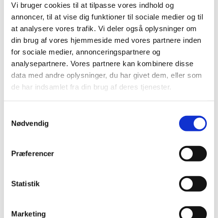
Albrekt på mail: sanja.albrekt@gmail.com eller på
Vi bruger cookies til at tilpasse vores indhold og
telefon 55 25 16 51 (ring/sms).
annoncer, til at vise dig funktioner til sociale medier og til
at analysere vores trafik. Vi deler også oplysninger om
Den
1. maj
er der mulighed for at invitere familie
din brug af vores hjemmeside med vores partnere inden
og venner til at komme og se,
for sociale medier, annonceringspartnere og
hvad vi har lavet. Det er
kl. 16:30
denne dag.
analysepartnere. Vores partnere kan kombinere disse
data med andre oplysninger, du har givet dem, eller som
de har indsamlet fra din brug af deres tjenester.
Samtykkevalg
Nødvendig
Præferencer
Statistik
Marketing