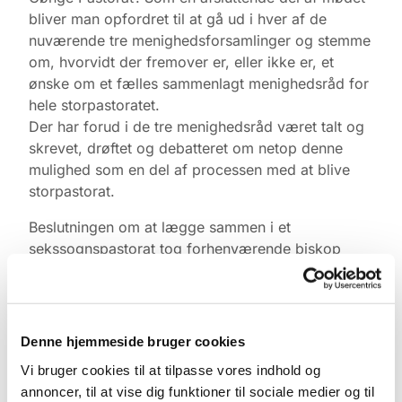
bliver man opfordret til at gå ud i hver af de
nuværende tre menighedsforsamlinger og stemme
om, hvorvidt der fremover er, eller ikke er, et
ønske om et fælles sammenlagt menighedsråd for
hele storpastoratet.
Der har forud i de tre menighedsråd været talt og
skrevet, drøftet og debatteret om netop denne
mulighed som en del af processen med at blive
storpastorat.
Beslutningen om at lægge sammen i et
sekssognspastorat tog forhenværende biskop
Peter Fisher-Møller den sidste dag i hans
embedsperiode. Arbejdet med at indrette os som
menighedsråd, medlemmer af samme samt
ansatte i hele storpastoratet, skal såvel råd som
Denne hjemmeside bruger cookies
menighedsmedlemmer tage stilling til.
Vi bruger cookies til at tilpasse vores indhold og
annoncer, til at vise dig funktioner til sociale medier og til
Mød derfor op i Bårse Samlingshus onsdag den