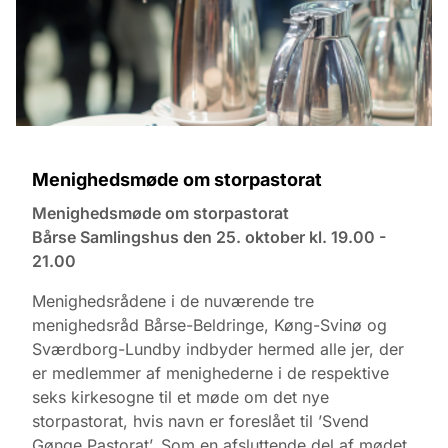
​Menighedsmøde om storpastorat
Menighedsmøde om storpastorat
Bårse Samlingshus den 25. oktober kl. 19.00 -
21.00
Menighedsrådene i de nuværende tre
menighedsråd Bårse-Beldringe, Køng-Svinø og
Sværdborg-Lundby indbyder hermed alle jer, der
er medlemmer af menighederne i de respektive
seks kirkesogne til et møde om det nye
storpastorat, hvis navn er foreslået til ’Svend
Gønge Pastorat’. Som en afsluttende del af mødet