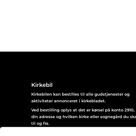
Kirkebil
Kirkebilen kan bestilles til alle gudstjenester og
aktiviteter annonceret i kirkebladet.
Ved bestilling oplys at det er kørsel på konto 2910,
din adresse og hvilken kirke eller sognegård du sk
til og fra.
Bestil senest 2 dage før arrangementet afholdes kl