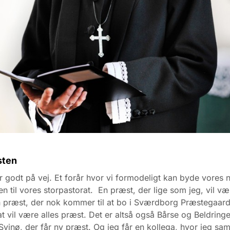
sten
er godt på vej. Et forår hvor vi formodeligt kan byde vores 
 til vores storpastorat. En præst, der lige som jeg, vil vær
 præst, der nok kommer til at bo i Sværdborg Præstegaar
t vil være alles præst. Det er altså også Bårse og Beldring
vinø, der får ny præst. Og jeg får en kollega, hvor jeg s