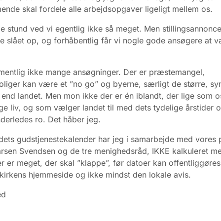
de skal fordele alle arbejdsopgaver ligeligt mellem os.
de stund ved vi egentlig ikke så meget. Men stillingsannonce
e slået op, og forhåbentlig får vi nogle gode ansøgere at 
rmentlig ikke mange ansøgninger. Der er præstemangel,
iger kan være et ”no go” og byerne, særligt de større, s
e end landet. Men mon ikke der er én iblandt, der lige som 
ige liv, og som vælger landet til med dets tydelige årstider 
derledes ro. Det håber jeg.
adets gudstjenestekalender har jeg i samarbejde med vores
rsen Svendsen og de tre menighedsråd, IKKE kalkuleret m
r er meget
,
der skal ”klappe”
,
før datoer kan offentliggøres
kirkens hjemmeside og ikke mindst den lokale avis.
ed