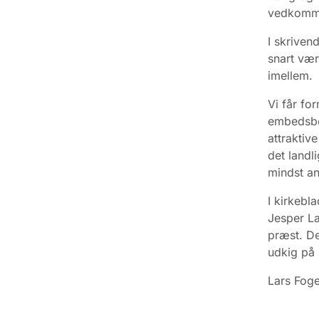
vedkommen
I skriven
snart vær
imellem.
Vi får fo
embedsbol
attraktiv
det landl
mindst an
I kirkebl
Jesper La
præst. De
udkig på 
Lars Fog