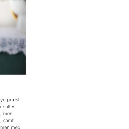
nye præst
e alles
d, men
e, samt
ammen med