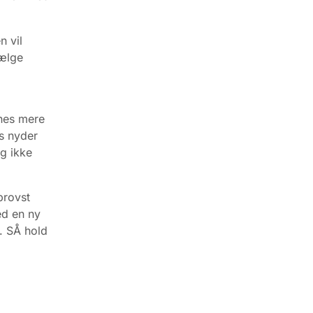
n vil
vælge
ynes mere
os nyder
og ikke
p
rovst
ed en ny
. SÅ hold