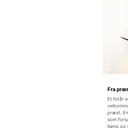
Fra præ
Et forår 
velkommen
præst. En
som forsa
Køng og S