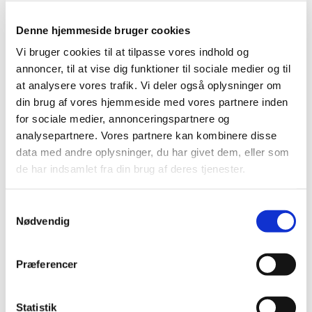
Ved tilmelding skriv:
Denne hjemmeside bruger cookies
barnets navn
Vi bruger cookies til at tilpasse vores indhold og
klasse (evt. skole)
annoncer, til at vise dig funktioner til sociale medier og til
at analysere vores trafik. Vi deler også oplysninger om
kontakttelefonnummer (voksen) + mail
din brug af vores hjemmeside med vores partnere inden
må kirken bruge billeder af dit barn i forbindelse
for sociale medier, annonceringspartnere og
med opslag på kirkens
analysepartnere. Vores partnere kan kombinere disse
hjemmeside/avis/Facebook)?
data med andre oplysninger, du har givet dem, eller som
de har indsamlet fra din brug af deres tjenester.
Samtykkevalg
Nødvendig
Præferencer
Statistik