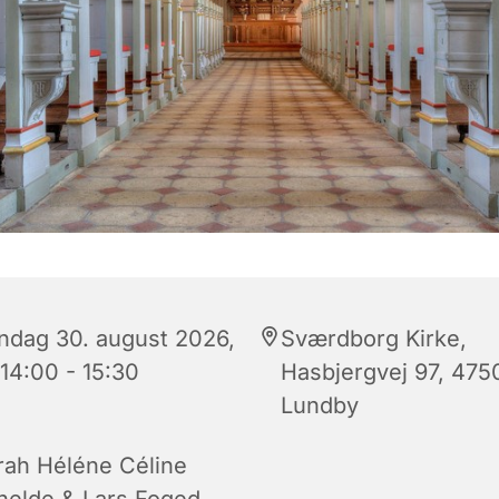
ndag 30. august 2026,
Sværdborg Kirke,
 14:00 - 15:30
Hasbjergvej 97, 475
Lundby
rah Héléne Céline
helde & Lars Foged