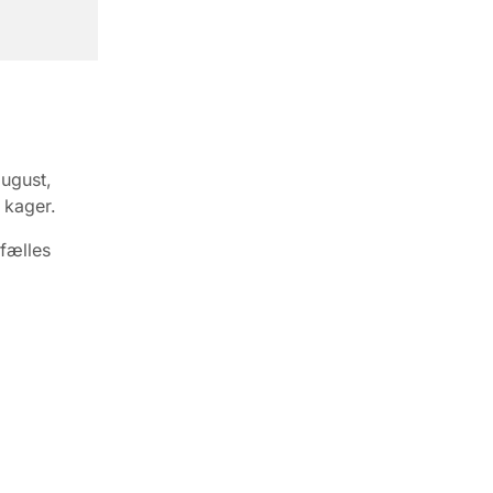
ugust,
 kager.
 fælles