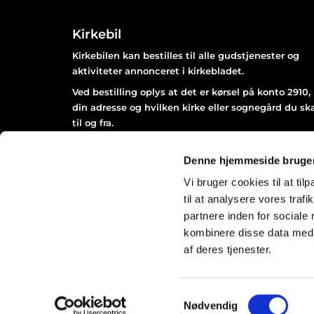
Kirkebil
Kirkebilen kan bestilles til alle gudstjenester og
aktiviteter annonceret i kirkebladet.
Ved bestilling oplys at det er kørsel på konto 2910,
din adresse og hvilken kirke eller sognegård du sk
til og fra.
Bestil senest 2 dage før arrangementet afholdes kl
12.00 på Næstved Taxa 55 77 34 34.
Denne hjemmeside bruger
Vi bruger cookies til at til
til at analysere vores tra
partnere inden for sociale
kombinere disse data med a
af deres tjenester.
Samtykkevalg
Nødvendig