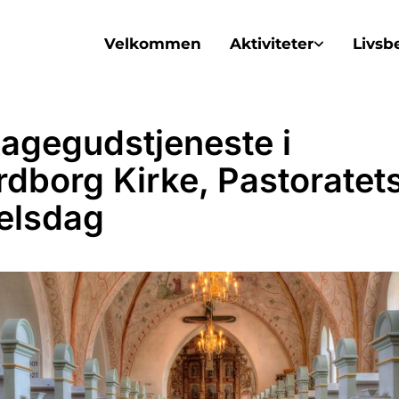
Velkommen
Aktiviteter
Livsb
agegudstjeneste i
dborg Kirke, Pastoratet
elsdag