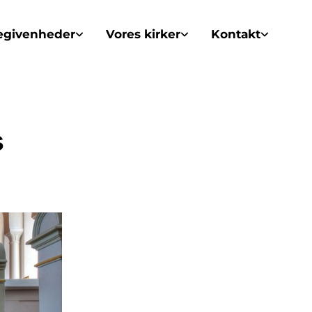
egivenheder
Vores kirker
Kontakt
s