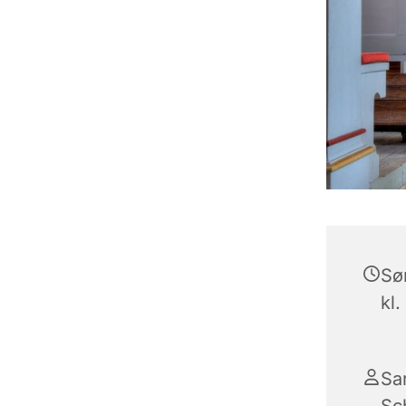
Sø
kl.
Sa
Sc