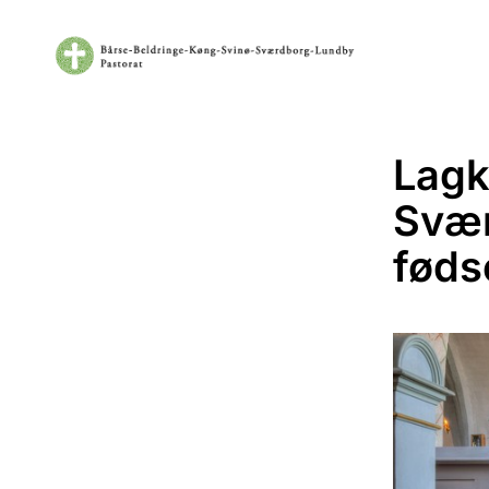
Lagk
Svær
føds