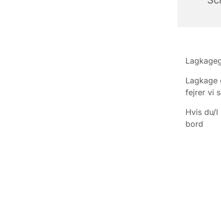
Lagkageg
Lagkage g
fejrer vi
Hvis du/I
bord