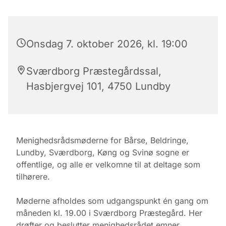
Onsdag 7. oktober 2026, kl. 19:00
Sværdborg Præstegårdssal,
Hasbjergvej 101, 4750 Lundby
Menighedsrådsmøderne for Bårse, Beldringe,
Lundby, Sværdborg, Køng og Svinø sogne er
offentlige, og alle er velkomne til at deltage som
tilhørere.
Møderne afholdes som udgangspunkt én gang om
måneden kl. 19.00 i Sværdborg Præstegård. Her
drøfter og beslutter menighedsrådet emner