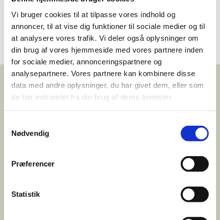
Céline Schelde
Vi bruger cookies til at tilpasse vores indhold og
Sognepræst
annoncer, til at vise dig funktioner til sociale medier og til
sahs@km.dk
at analysere vores trafik. Vi deler også oplysninger om
21 13 47 50
din brug af vores hjemmeside med vores partnere inden
for sociale medier, annonceringspartnere og
analysepartnere. Vores partnere kan kombinere disse
data med andre oplysninger, du har givet dem, eller som
de har indsamlet fra din brug af deres tjenester.
Kirkeblad
Samtykkevalg
Kirkebladet for Bårse, Beldringe, Køng, Svinø,
Nødvendig
Sværdborg og Lundby sogne. Referater udkommer
4 -5 gange om året.
Præferencer
Statistik
Arkiv