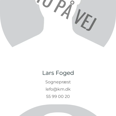
Lars Foged
Sognepræst
lefo@km.dk
55 99 00 20