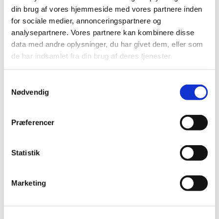
Krea: skytsengle fortsat.
din brug af vores hjemmeside med vores partnere inden
for sociale medier, annonceringspartnere og
Sjette gang: fredag 7 februar 2025 fra kl. 17.00 - 19.00.
analysepartnere. Vores partnere kan kombinere disse
Minigudstjeneste og fernisering.
data med andre oplysninger, du har givet dem, eller som
Vi spiser aftensmad sammen.
de har indsamlet fra din brug af deres tjenester.
Forældre, søskende og bedsteforældre er
velkomne!
Samtykkevalg
Nødvendig
Præferencer
Statistik
Marketing